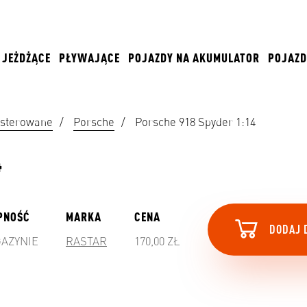
JEŻDŻĄCE
PŁYWAJĄCE
POJAZDY NA AKUMULATOR
POJAZD
 sterowane
/
Porsche
/
Porsche 918 Spyder 1:14
4
PNOŚĆ
MARKA
CENA
DODAJ 
AZYNIE
RASTAR
170,00 ZŁ