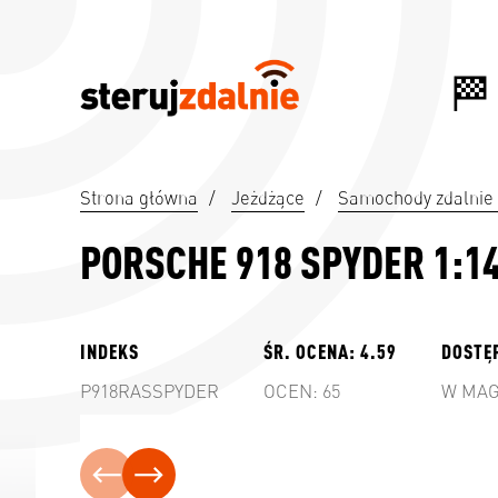
Strona główna
/
Jeżdżące
/
Samochody zdalnie
PORSCHE 918 SPYDER 1:1
INDEKS
ŚR. OCENA:
4.59
DOSTĘ
P918RASSPYDER
OCEN:
65
W MAG