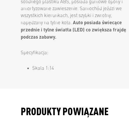
solidnego plastiku ABS, posiada gumowe opony i
amortyzowane zawieszenie. Samochód jeździ we
wszystkich kierunkach, jest szybki i zwrotny,
Auto posiada świecące
napędzany na tylne koła.
przednie i tylne światła (LED) co zwiększa frajdę
podczas zabawy.
Specyfikacja:
Skala 1:14
PRODUKTY POWIĄZANE