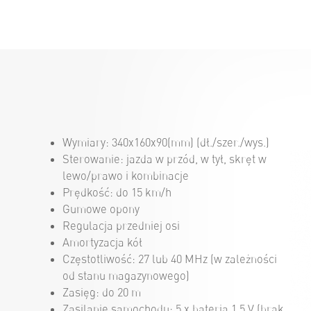
Wymiary: 340x160x90(mm) (dł./szer./wys.)
Sterowanie: jazda w przód, w tył, skręt w
lewo/prawo i kombinacje
Prędkość: do 15 km/h
Gumowe opony
Regulacja przedniej osi
Amortyzacja kół
Częstotliwość: 27 lub 40 MHz (w zależności
od stanu magazynowego)
Zasięg: do 20 m
Zasilanie samochodu: 5 x bateria 1.5 V (brak