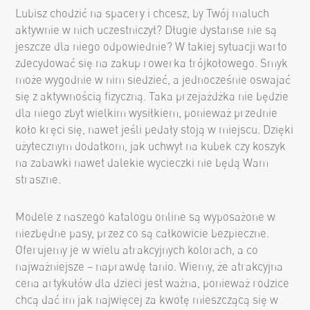
Lubisz chodzić na spacery i chcesz, by Twój maluch
aktywnie w nich uczestniczył? Długie dystanse nie są
jeszcze dla niego odpowiednie? W takiej sytuacji warto
zdecydować się na zakup rowerka trójkołowego. Smyk
może wygodnie w nim siedzieć, a jednocześnie oswajać
się z aktywnością fizyczną. Taka przejażdżka nie będzie
dla niego zbyt wielkim wysiłkiem, ponieważ przednie
koło kręci się, nawet jeśli pedały stoją w miejscu. Dzięki
użytecznym dodatkom, jak uchwyt na kubek czy koszyk
na zabawki nawet dalekie wycieczki nie będą Wam
straszne.
Modele z naszego katalogu online są wyposażone w
niezbędne pasy, przez co są całkowicie bezpieczne.
Oferujemy je w wielu atrakcyjnych kolorach, a co
najważniejsze – naprawdę tanio. Wiemy, że atrakcyjna
cena artykułów dla dzieci jest ważna, ponieważ rodzice
chcą dać im jak najwięcej za kwotę mieszczącą się w