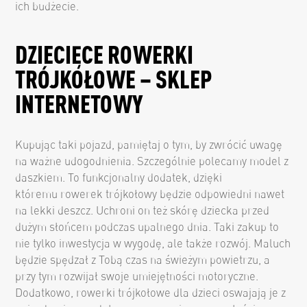
ich budżecie.
DZIECIĘCE ROWERKI
TRÓJKOŁOWE – SKLEP
INTERNETOWY
Kupując taki pojazd, pamiętaj o tym, by zwrócić uwagę
na ważne udogodnienia. Szczególnie polecamy model z
daszkiem. To funkcjonalny dodatek, dzięki
któremu rowerek trójkołowy będzie odpowiedni nawet
na lekki deszcz. Uchroni on też skórę dziecka przed
dużym słońcem podczas upalnego dnia. Taki zakup to
nie tylko inwestycja w wygodę, ale także rozwój. Maluch
będzie spędzał z Tobą czas na świeżym powietrzu, a
przy tym rozwijał swoje umiejętności motoryczne.
Dodatkowo, rowerki trójkołowe dla dzieci oswajają je z