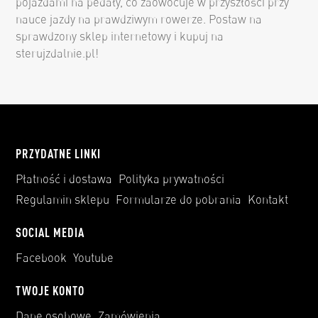
pojazdami na pedały, co zaowocuje w przyszłości przy
nauce jazdy na prawdziwym rowerze. Postaw na
sprawdzony sklep internetowy i kupuj na
sterujzdalnie.pl!
PRZYDATNE LINKI
Płatność i dostawa
Polityka prywatności
Regulamin sklepu
Formularze do pobrania
Kontakt
SOCIAL MEDIA
Facebook
Youtube
TWOJE KONTO
Dane osobowe
Zamówienia