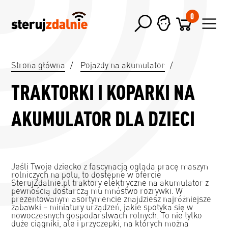
0
Strona główna
/
Pojazdy na akumulator
/
TRAKTORKI I KOPARKI NA
AKUMULATOR DLA DZIECI
Jeśli Twoje dziecko z fascynacją ogląda pracę maszyn
rolniczych na polu, to dostępne w ofercie
SterujZdalnie.pl traktory elektryczne na akumulator z
pewnością dostarczą mu mnóstwo rozrywki. W
prezentowanym asortymencie znajdziesz najróżniejsze
zabawki – miniatury urządzeń, jakie spotyka się w
nowoczesnych gospodarstwach rolnych. To nie tylko
duże ciągniki, ale i przyczepki, na których można