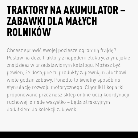
TRAKTORY NA AKUMULATOR –
ZABAWKI DLA MAŁYCH
ROLNIKÓW
Chcesz sprawić swojej pociesze ogromną frajdę?
Postaw na duże traktory z napędem elektrycznym, jakie
znajdziesz w przedstawionym katalogu. Możesz być
pewien, że dostępne tu produkty zapewnią maluchowi
wiele godzin zabawy. Ponadto to świetny sposób na
stymulację rozwoju motorycznego. Ciągniki i koparki
proponowane przez nasz sklep online uczą koordynacji
ruchowej, a nade wszystko – będą atrakcyjnym
dodatkiem do kolekcji zabawek.