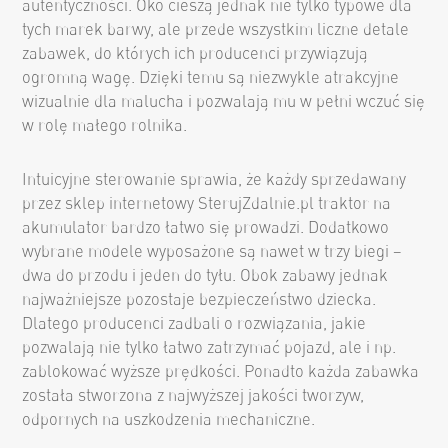
autentyczności. Oko cieszą jednak nie tylko typowe dla
tych marek barwy, ale przede wszystkim liczne detale
zabawek, do których ich producenci przywiązują
ogromną wagę. Dzięki temu są niezwykle atrakcyjne
wizualnie dla malucha i pozwalają mu w pełni wczuć się
w rolę małego rolnika.
Intuicyjne sterowanie sprawia, że każdy sprzedawany
przez sklep internetowy SterujZdalnie.pl traktor na
akumulator bardzo łatwo się prowadzi. Dodatkowo
wybrane modele wyposażone są nawet w trzy biegi –
dwa do przodu i jeden do tyłu. Obok zabawy jednak
najważniejsze pozostaje bezpieczeństwo dziecka.
Dlatego producenci zadbali o rozwiązania, jakie
pozwalają nie tylko łatwo zatrzymać pojazd, ale i np.
zablokować wyższe prędkości. Ponadto każda zabawka
została stworzona z najwyższej jakości tworzyw,
odpornych na uszkodzenia mechaniczne.