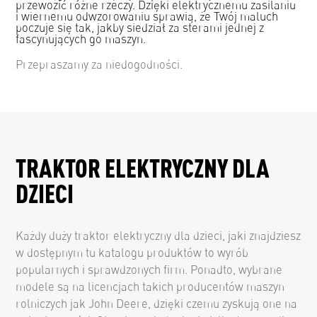
przewozić różne rzeczy. Dzięki elektrycznemu zasilaniu
i wiernemu odwzorowaniu sprawią, że Twój maluch
poczuje się tak, jakby siedział za sterami jednej z
fascynujących go maszyn.
Przepraszamy za niedogodności.
TRAKTOR ELEKTRYCZNY DLA
DZIECI
Każdy duży traktor elektryczny dla dzieci, jaki znajdziesz
w dostępnym tu katalogu produktów to wyrób
popularnych i sprawdzonych firm. Ponadto, wybrane
modele są na licencjach takich producentów maszyn
rolniczych jak John Deere, dzięki czemu zyskują one na