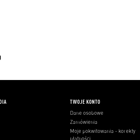
)
DIA
TWOJE KONTO
Dane osobowe
Zamówienia
Moje pokwitowania - korekty
płatności