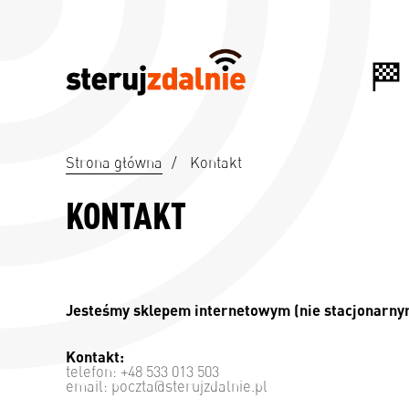
Strona główna
/
Kontakt
KONTAKT
Jesteśmy sklepem internetowym (nie stacjonarnym
Kontakt:
telefon: +48 533 013 503
email: poczta@sterujzdalnie.pl