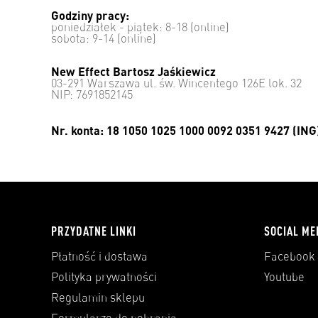
Godziny pracy:
poniedziałek - piątek: 8-18 (online)
sobota: 9-14 (online)
New Effect Bartosz Jaśkiewicz
03-291 Warszawa ul. św. Wincentego 126E lok. 32
NIP: 7691852145
Nr. konta: 18 1050 1025 1000 0092 0351 9427 (ING
PRZYDATNE LINKI
SOCIAL ME
Płatność i dostawa
Facebook
Polityka prywatności
Youtube
Regulamin sklepu