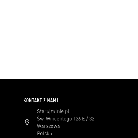
KONTAKT Z NAMI
Sterujzalnie.pl
Św. Wincentego 126 E / 32
Warszawa
Polska