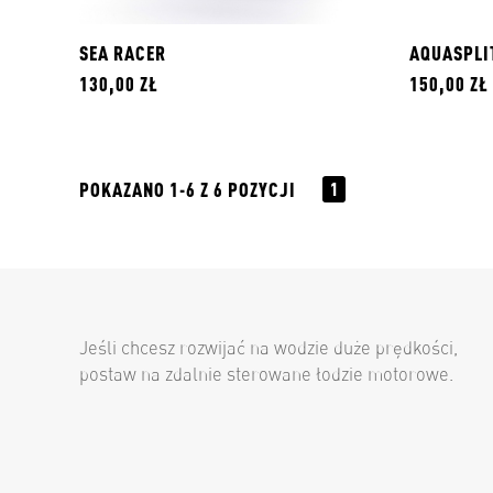
SEA RACER
AQUASPLI
130,00 ZŁ
150,00 ZŁ
POKAZANO 1-6 Z 6 POZYCJI
1
Jeśli chcesz rozwijać na wodzie duże prędkości,
postaw na zdalnie sterowane łodzie motorowe.