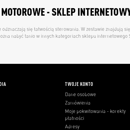
 MOTOROWE - SKLEP INTERNETOW
 odznaczają się łatwością sterowania. W zestawie znajdują s
żna nabyć tanio w innych kategoriach sklepu internetowego Ste
DIA
TWOJE KONTO
Dane osobowe
Zamówienia
Moje pokwitowania - korekty
płatności
Adresy