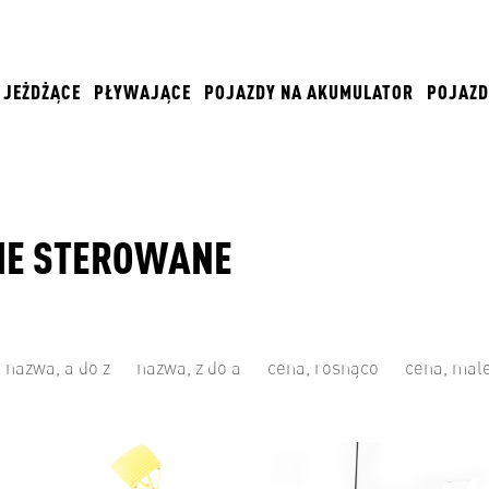
JEŻDŻĄCE
PŁYWAJĄCE
POJAZDY NA AKUMULATOR
POJAZD
IE STEROWANE
nazwa, a do z
nazwa, z do a
cena, rosnąco
cena, mal