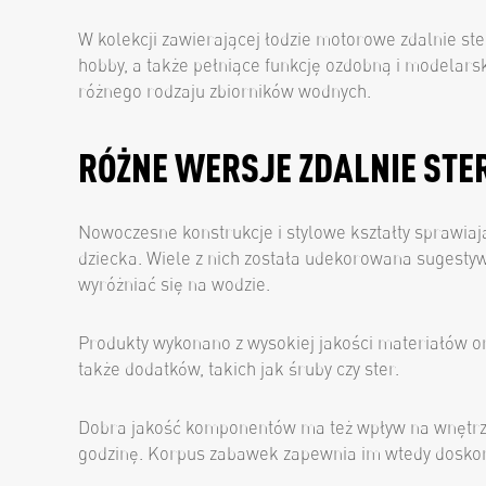
W kolekcji zawierającej łodzie motorowe zdalnie ste
hobby, a także pełniące funkcję ozdobną i modelars
różnego rodzaju zbiorników wodnych.
RÓŻNE WERSJE ZDALNIE ST
Nowoczesne konstrukcje i stylowe kształty sprawiają
dziecka. Wiele z nich została udekorowana sugesty
wyróżniać się na wodzie.
Produkty wykonano z wysokiej jakości materiałów ora
także dodatków, takich jak śruby czy ster.
Dobra jakość komponentów ma też wpływ na wnętrze
godzinę. Korpus zabawek zapewnia im wtedy doskonał