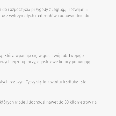
e do rozpoczęcia przygody z żeglugą, rozwijania
nane z wytrzymałych materiałów i odpowiednie do
wą, która wpasuje się w gust Twój lub Twojego
gowych egzemplarzy, a jaskrawe kolory pomagają
ych maszyn. Tyczy się to kształtu kadłuba, ale
których modeli dochodzi nawet do 80 kilometrów na