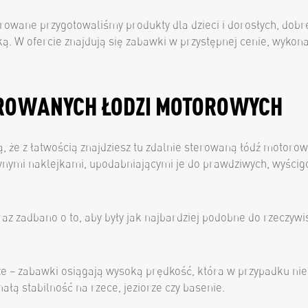
rowane przygotowaliśmy produkty dla dzieci i dorosłych, dobr
ką. W ofercie znajdują się zabawki w przystępnej cenie, wyko
EROWANYCH ŁODZI MOTOROWYCH
, że z łatwością znajdziesz tu zdalnie sterowaną łódź motoro
wnymi naklejkami, upodabniającymi je do prawdziwych, wyści
z zadbano o to, aby były jak najbardziej podobne do rzeczywist
 – zabawki osiągają wysoką prędkość, która w przypadku nie
ą stabilność na rzece, jeziorze czy basenie.