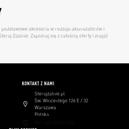
Y
ię podstawowe akcesoria w rodzaju akumulatorów i
ruj Zdalnie. Zapoznaj się z całością oferty i znajdź
KONTAKT Z NAMI
Sterujzalnie.pl
Św. Wincentego 126 E / 32
Warszawa
Polska
Tel: +48 533 013 503