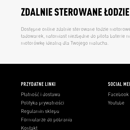
ZDALNIE STEROWANE ŁODZIE
Dostępne online zdalnie sterowane łodzie motorowe
ładowarek, natomiast niezbędne do pilota baterie mo
motorówkę idealną dla Twojego malucha.
PRZYDATNE LINKI
SOCIAL ME
Płatność i dostawa
Facebook
Polityka prywatności
Youtube
Regulamin sklepu
Formularze do pobrania
Kontakt