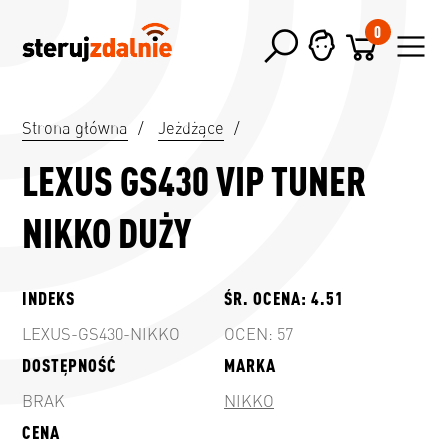
0
Strona główna
/
Jeżdżące
/
LEXUS GS430 VIP TUNER
NIKKO DUŻY
INDEKS
ŚR. OCENA:
4.51
LEXUS-GS430-NIKKO
OCEN:
57
DOSTĘPNOŚĆ
MARKA
BRAK
NIKKO
CENA