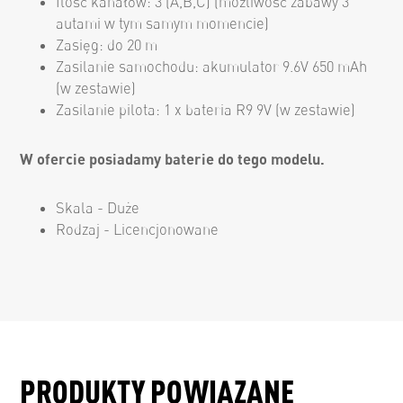
Ilość kanałów: 3 (A,B,C) (możliwość zabawy 3
autami w tym samym momencie)
Zasięg: do 20 m
Zasilanie samochodu: akumulator 9.6V 650 mAh
(w zestawie)
Zasilanie pilota: 1 x bateria R9 9V (w zestawie)
W ofercie posiadamy baterie do tego modelu.
Skala - Duże
Rodzaj - Licencjonowane
PRODUKTY POWIĄZANE