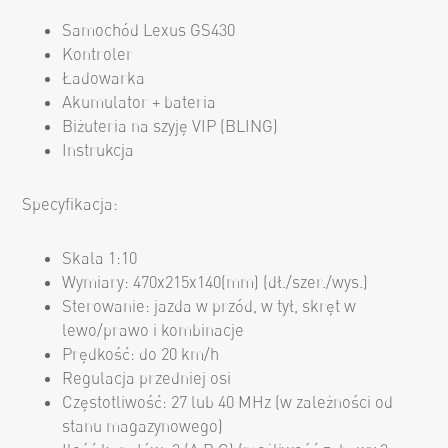
Samochód Lexus GS430
Kontroler
Ładowarka
Akumulator + bateria
Biżuteria na szyję VIP (BLING)
Instrukcja
Specyfikacja:
Skala 1:10
Wymiary: 470x215x140(mm) (dł./szer./wys.)
Sterowanie: jazda w przód, w tył, skręt w
lewo/prawo i kombinacje
Prędkość: do 20 km/h
Regulacja przedniej osi
Częstotliwość: 27 lub 40 MHz (w zależności od
stanu magazynowego)