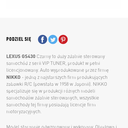
PODZIEL SIĘ
LEXUS GS430
Czarny to duży zdalnie sterowany
samochód z serii VIP TUNER, produkt w pełni
licencjonowany. Auto wyprodukowane przez firmę
NIKKO
- jedną z najstarszych firm produkujących
zabawki R/C (powstała w 1958 w Japonii). NIKKO
specjalizuje się w produkcji różnych modeli
samochodów zdalnie sterowanych, wszystkie
samochody tej firmy posiadają licencje firm
motoryzacyjnych.
Model starannie odwzorowany i wykonany. Obudowa i