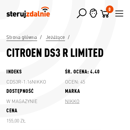
0
Strona główna
/
Jeżdżące
/
CITROEN DS3 R LIMITED
INDEKS
ŚR. OCENA:
4.40
CDS3R-1:16NIKKO
OCEN:
45
DOSTĘPNOŚĆ
MARKA
W MAGAZYNIE
NIKKO
CENA
155,00 ZŁ