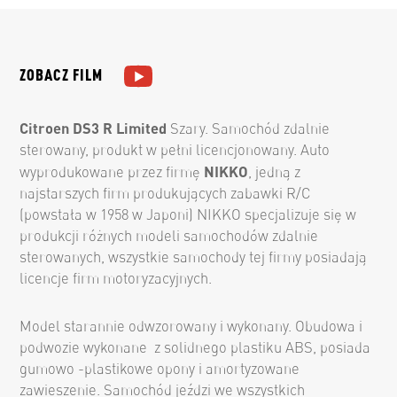
ZOBACZ FILM
Citroen DS3 R Limited
Szary. S
amochód zdalnie
sterowany, produkt w pełni licencjonowany. Auto
NIKKO
wyprodukowane przez firmę
, jedną z
najstarszych firm produkujących zabawki R/C
(powstała w 1958 w Japoni) NIKKO specjalizuje się w
produkcji różnych modeli samochodów zdalnie
sterowanych, wszystkie samochody tej firmy posiadają
licencje firm motoryzacyjnych.
Model starannie odwzorowany i wykonany. Obudowa i
podwozie wykonane z solidnego plastiku ABS, posiada
gumowo -plastikowe opony i amortyzowane
zawieszenie. Samochód jeździ we wszystkich