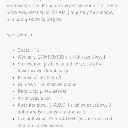
węglowego.
DS3 R napędzany jest silnikiem 1.6 THP o
mocy zwiększonej do 207 KM, połączony z 6-biegową
manualną skrzynią biegów.
Specyfikacja:
Skala 1:16
Wymiary: 270x130x100(mm) (dł./szer./wys.)
Sterowanie: jazda w przód, w tył, skręt w
lewo/prawo i kombinacje
Prędkość: do 10 km/h
Gumowo - plastikowe opony
Regulacja przedniej osi
Amortyzacja kół
Ilość kanałów: 3 (A,B,C) (możliwość zabawy 3
autami w tym samym momencie)
Częstotliwość:
27 lub
40
MHz (w zależności od
stanu magazynowego)