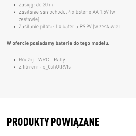
Zasięg: do 20 m
Zasilanie samochodu: 4 x baterie AA 1,5V (w
zestawie)
Zasilanie pilota: 1 x bateria R9 9V (w zestawie)
W ofercie posiadamy baterie do tego modelu.
Rodzaj - WRC - Rally
Z filmem - q_0phOtRVfs
PRODUKTY POWIĄZANE